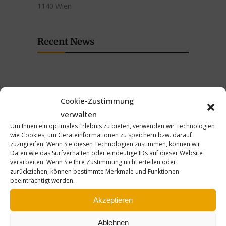
1140 Wien
Recent News
Cookie-Zustimmung
verwalten
Um Ihnen ein optimales Erlebnis zu bieten, verwenden wir Technologien
wie Cookies, um Geräteinformationen zu speichern bzw. darauf
zuzugreifen. Wenn Sie diesen Technologien zustimmen, können wir
Daten wie das Surfverhalten oder eindeutige IDs auf dieser Website
Wohnungslosigkeit erhöht Suizidrisiko
verarbeiten. Wenn Sie Ihre Zustimmung nicht erteilen oder
bei Frauen massiv, OTS vom 27.05.2026
zurückziehen, können bestimmte Merkmale und Funktionen
beeinträchtigt werden.
27.05.2026
Akzeptieren
Ablehnen