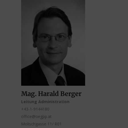
Mag. Harald Berger
Leitung Administration
+43-1-9144180
office@oegpp.at
Molischgasse 11/ R01