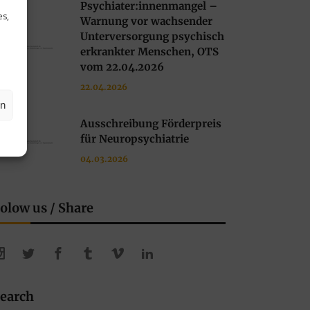
Psychiater:innenmangel –
es,
Warnung vor wachsender
Unterversorgung psychisch
erkrankter Menschen, OTS
vom 22.04.2026
22.04.2026
en
Ausschreibung Förderpreis
für Neuropsychiatrie
04.03.2026
olow us / Share
earch