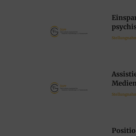
Einspa
psychi
Stellungnah
Assisti
Medie
Stellungnah
Positio