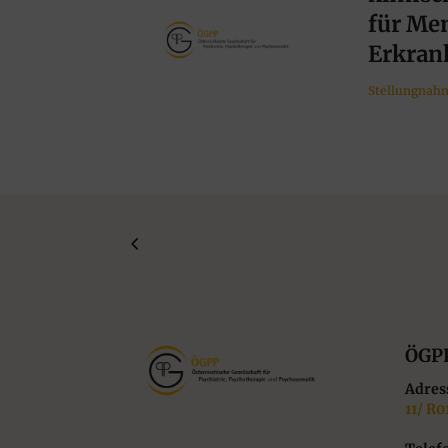
für Me
Erkran
Stellungnah
ÖGP
Adres
11/ R0