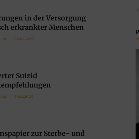
rungen in der Versorgung
sch erkrankter Menschen
P
men
02.02.2026
erter Suizid
nempfehlungen
men
30.11.2025
nspapier zur Sterbe- und