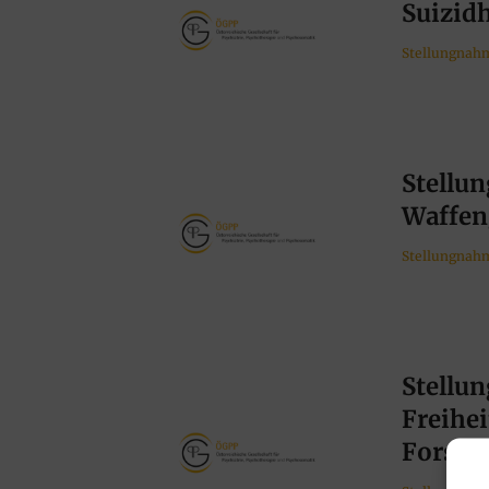
Suizidh
Stellungnah
Stellu
Waffen
Stellungnah
Stellu
Freihe
Forsch