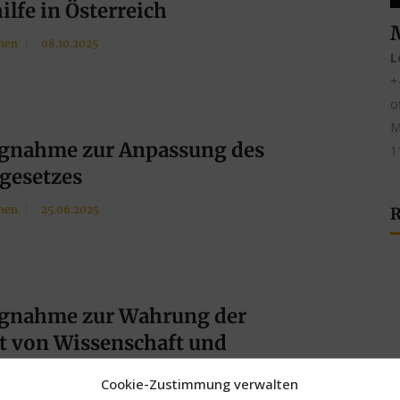
ilfe in Österreich
men
08.10.2025
L
+
o
M
ngnahme zur Anpassung des
1
gesetzes
men
25.06.2025
R
ngnahme zur Wahrung der
it von Wissenschaft und
ung
Cookie-Zustimmung verwalten