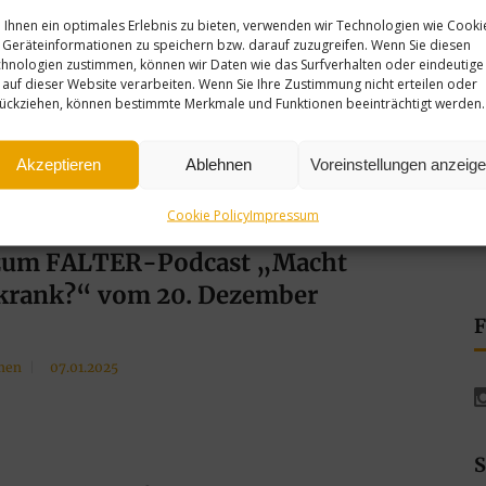
men
28.04.2025
Ihnen ein optimales Erlebnis zu bieten, verwenden wir Technologien wie Cooki
Geräteinformationen zu speichern bzw. darauf zuzugreifen. Wenn Sie diesen
hnologien zustimmen, können wir Daten wie das Surfverhalten oder eindeutige
 auf dieser Website verarbeiten. Wenn Sie Ihre Zustimmung nicht erteilen oder
ückziehen, können bestimmte Merkmale und Funktionen beeinträchtigt werden.
 Brief des Vorstands der
ichischen Gesellschaft für
Akzeptieren
Ablehnen
Voreinstellungen anzeig
atrie, Psychotherapie und
Cookie Policy
Impressum
somatik (ÖGPP) an Florian
zum FALTER-Podcast „Macht
 krank?“ vom 20. Dezember
F
men
07.01.2025
S