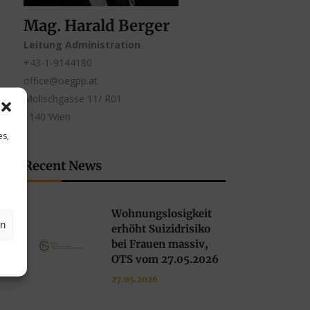
Mag. Harald Berger
Leitung Administration
+43-1-9144180
office@oegpp.at
Molischgasse 11/ R01
1140 Wien
es,
Recent News
Wohnungslosigkeit
en
erhöht Suizidrisiko
bei Frauen massiv,
OTS vom 27.05.2026
27.05.2026