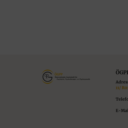
ÖGP
Adres
11/ R0
Telef
E-Mai