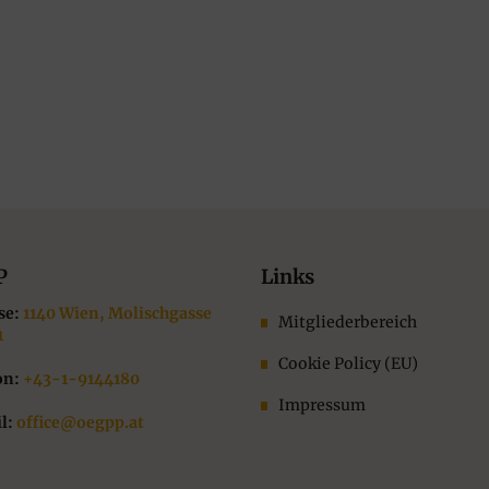
P
Links
se:
1140 Wien, Molischgasse
Mitgliederbereich
1
Cookie Policy (EU)
on:
+43-1-9144180
Impressum
l:
office@oegpp.at