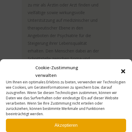
zu mir als Ärztin oder Arzt finden und
vielfältige sowie wirkungsvolle
Unterstützung auf medizinischer und
therapeutischer Ebene in den
Angeboten der Psychiatrie für die
Steigerung ihrer Lebensqualität
erhalten. Den Menschen dabei an der
Schnittstelle zwischen Soma und
Psyche, in seinen biologischen,
Cookie-Zustimmung
psychischen und sozialen Dispositionen
verwalten
wahrzunehmen und zu behandeln,
Um Ihnen ein optimales Erlebnis zu bieten, verwenden wir Technologien
wie Cookies, um Geräteinformationen zu speichern bzw. darauf
macht unsere Disziplin einzigartig
zuzugreifen. Wenn Sie diesen Technologien zustimmen, können wir
innerhalb der Medizin. Unserem Fach
Daten wie das Surfverhalten oder eindeutige IDs auf dieser Website
verarbeiten. Wenn Sie Ihre Zustimmung nicht erteilen oder
stehen immer mehr Möglichkeiten zur
zurückziehen, können bestimmte Merkmale und Funktionen
Erforschung der Ätiologie, der
beeinträchtigt werden.
Pathogenese und der Diagnostik zur
Akzeptieren
Verfügung. Die Psychiatrie bietet somit