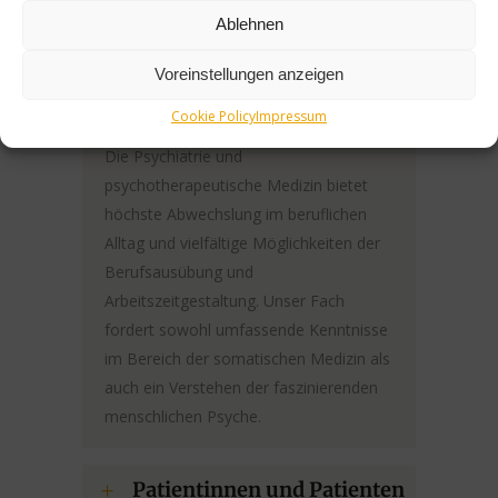
große Chancen, Menschen mit
Ablehnen
psychischen Erkrankungen zukünftig
noch deutlich besser individuell und
Voreinstellungen anzeigen
optimal zu unterstützten und zu
Cookie Policy
Impressum
behandeln.
Die Psychiatrie und
psychotherapeutische Medizin bietet
höchste Abwechslung im beruflichen
Alltag und vielfältige Möglichkeiten der
Berufsausübung und
Arbeitszeitgestaltung. Unser Fach
fordert sowohl umfassende Kenntnisse
im Bereich der somatischen Medizin als
auch ein Verstehen der faszinierenden
menschlichen Psyche.
Patientinnen und Patienten