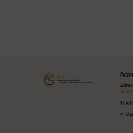
ÖGP
Adres
11/ R0
Telef
E-Mai