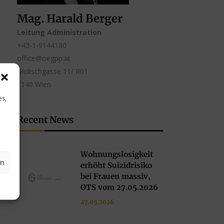
Mag. Harald Berger
Leitung Administration
+43-1-9144180
office@oegpp.at
Molischgasse 11/ R01
1140 Wien
es,
Recent News
Wohnungslosigkeit
en
erhöht Suizidrisiko
bei Frauen massiv,
OTS vom 27.05.2026
27.05.2026