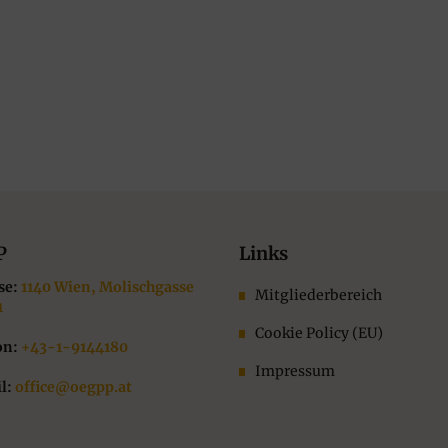
P
Links
se:
1140 Wien, Molischgasse
Mitgliederbereich
1
Cookie Policy (EU)
on:
+43-1-9144180
Impressum
l:
office@oegpp.at