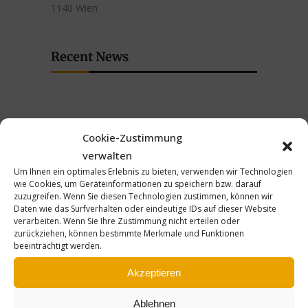
1140 Wien
Recent News
Cookie-Zustimmung
verwalten
Um Ihnen ein optimales Erlebnis zu bieten, verwenden wir Technologien
wie Cookies, um Geräteinformationen zu speichern bzw. darauf
zuzugreifen. Wenn Sie diesen Technologien zustimmen, können wir
Daten wie das Surfverhalten oder eindeutige IDs auf dieser Website
Wohnungslosigkeit erhöht Suizidrisiko
verarbeiten. Wenn Sie Ihre Zustimmung nicht erteilen oder
bei Frauen massiv, OTS vom 27.05.2026
zurückziehen, können bestimmte Merkmale und Funktionen
beeinträchtigt werden.
27.05.2026
Akzeptieren
Ablehnen