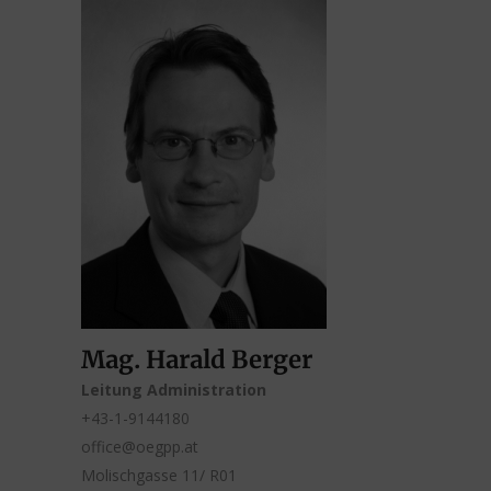
Mag. Harald Berger
Leitung Administration
+43-1-9144180
office@oegpp.at
Molischgasse 11/ R01