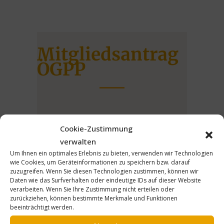
Mitgliedsantrag
ÖGPP
Es konnte keine Verbindung zum
Cookie-Zustimmung
Verwaltungssystem hergestellt werden.
verwalten
Moeglicherweise verhindert Ihr Ad-Blocker
Um Ihnen ein optimales Erlebnis zu bieten, verwenden wir Technologien
wie Cookies, um Geräteinformationen zu speichern bzw. darauf
eine Verbindung. Bitte deaktivieren Sie diesen
zuzugreifen. Wenn Sie diesen Technologien zustimmen, können wir
und versuchen Sie es erneut.
Daten wie das Surfverhalten oder eindeutige IDs auf dieser Website
verarbeiten. Wenn Sie Ihre Zustimmung nicht erteilen oder
zurückziehen, können bestimmte Merkmale und Funktionen
beeinträchtigt werden.