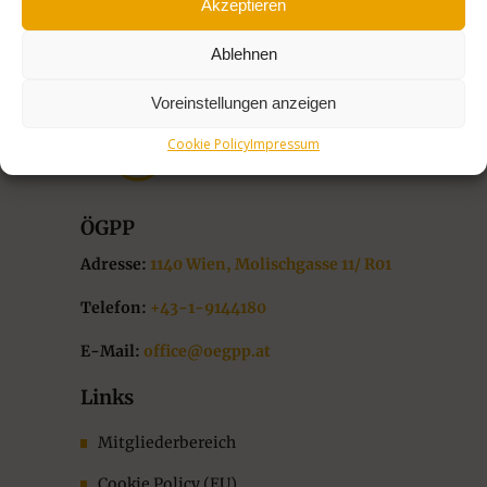
Akzeptieren
Ablehnen
Voreinstellungen anzeigen
Cookie Policy
Impressum
ÖGPP
Adresse:
1140 Wien, Molischgasse 11/ R01
Telefon:
+43-1-9144180
E-Mail:
office@oegpp.at
Links
Mitgliederbereich
Cookie Policy (EU)